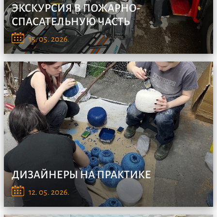
ЭКСКУРСИЯ В ПОЖАРНО-
СПАСАТЕЛЬНУЮ ЧАСТЬ
12 мая студенты 1 курса специальностей "Защита в
15. 05. 2026.
чрезв...
ДИЗАЙНЕРЫ НА ПРАКТИКЕ
Студенты 4 курса кафедры Творчества и прикладных
12. 05. 2026.
искус...