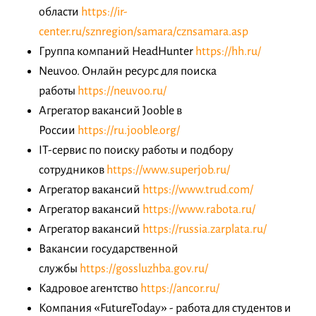
области
https://ir-
center.ru/sznregion/samara/cznsamara.asp
Группа компаний HeadHunter
https://hh.ru/
Neuvoo. Онлайн ресурс для поиска
работы
https://neuvoo.ru/
Агрегатор вакансий Jooble в
России
https://ru.jooble.org/
IT-сервис по поиску работы и подбору
сотрудников
https://www.superjob.ru/
Агрегатор вакансий
https://www.trud.com/
Агрегатор вакансий
https://www.rabota.ru/
Агрегатор вакансий
https://russia.zarplata.ru/
Вакансии государственной
службы
https://gossluzhba.gov.ru/
Кадровое агентство
https://ancor.ru/
Компания «FutureToday» - работа для студентов и