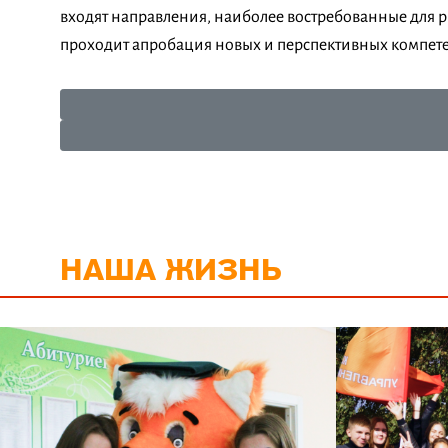
входят направления, наиболее востребованные для р
проходит апробация новых и перспективных компет
НАША ЖИЗНЬ