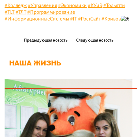
#Колледж
#Управления
#Экономики
#КУиЭ
#Тольятти
#TLT
#ТЛТ
#Программирование
#ИнформационныеСистемы
#IT
#РостСайт
#Кривов
Предыдующая новость
Следующая новость
НАША ЖИЗНЬ