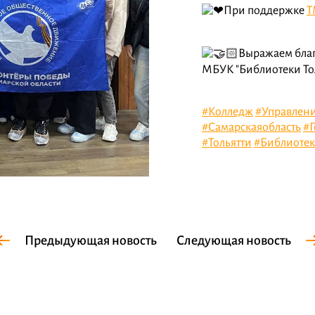
При поддержке
Т
Выражаем благ
МБУК "Библиотеки Тол
#Колледж
#Управлен
#Самарскаяобласть
#
#Тольятти
#Библиотек
Предыдующая новость
Следующая новость