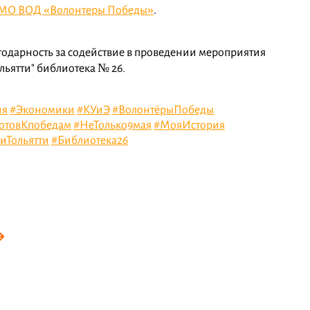
МО ВОД «Волонтеры Победы»
.
одарность за содействие в проведении мероприятия
ьятти" библиотека № 26.
ия
#Экономики
#КУиЭ
#ВолонтёрыПобеды
ГотовКпобедам
#НеТолько9мая
#МояИстория
иТольятти
#Библиотека26