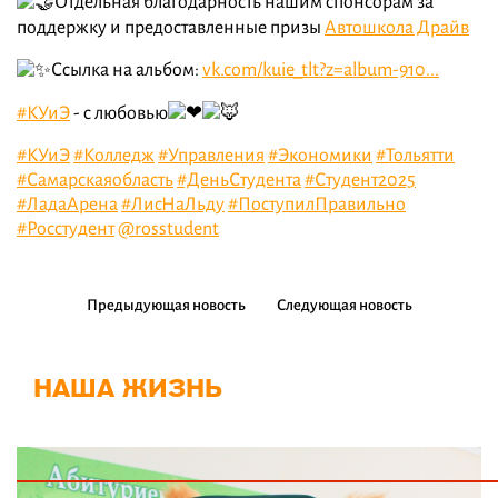
Отдельная благодарность нашим спонсорам за
поддержку и предоставленные призы
Автошкола Драйв
Ссылка на альбом:
vk.com/kuie_tlt?z=album-910...
#КУиЭ
- с любовью
#КУиЭ
#Колледж
#Управления
#Экономики
#Тольятти
#Самарскаяобласть
#ДеньСтудента
#Студент2025
#ЛадаАрена
#ЛисНаЛьду
#ПоступилПравильно
#Росстудент
@rosstudent
Предыдующая новость
Следующая новость
НАША ЖИЗНЬ