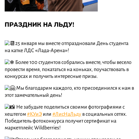
ПРАЗДНИК НА ЛЬДУ!
25 января мы вместе отпраздновали День студента
на катке ЛДС «Лада-Арена»!
Более 100 студентов собрались вместе, чтобы весело
провести время, покататься на коньках, поучаствовать в
конкурсах и получить интересные призы.
Мы благодарим каждого, кто присоединился к нам в
этот замечательный день!
Не забудьте поделиться своими фотографиями с
хештегом
#КУиЭ
или
#ЛисНаЛьду
в социальных сетях.
Победитель фотоконкурса получит сертификат на
маркетплейс Wildberries!