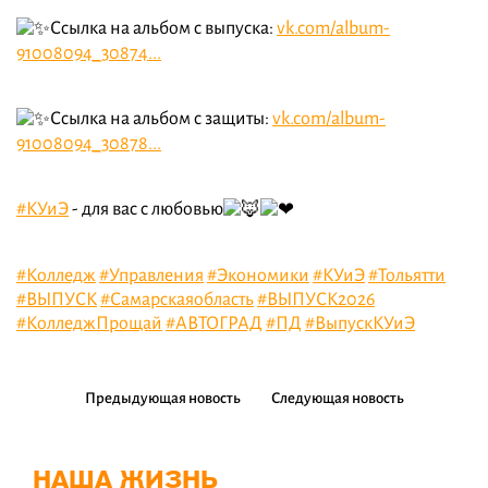
Ссылка на альбом с выпуска:
vk.com/album-
91008094_30874...
Ссылка на альбом с защиты:
vk.com/album-
91008094_30878...
#КУиЭ
- для вас с любовью
#Колледж
#Управления
#Экономики
#КУиЭ
#Тольятти
#ВЫПУСК
#Самарскаяобласть
#ВЫПУСК2026
#КолледжПрощай
#АВТОГРАД
#ПД
#ВыпускКУиЭ
Предыдующая новость
Следующая новость
НАША ЖИЗНЬ