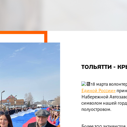
ТОЛЬЯТТИ - К
18 марта волонте
Единой России»
приня
Набережной Автозавод
символом нашей горд
полуостровом.
Более 300 активистов,