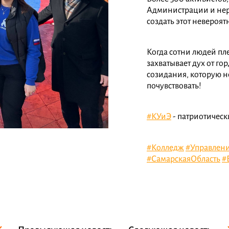
Администрации и нер
создать этот невероя
Когда сотни людей пле
захватывает дух от го
созидания, которую 
почувствовать!
#КУиЭ
- патриотическ
#Колледж
#Управлен
#СамарскаяОбласть
#