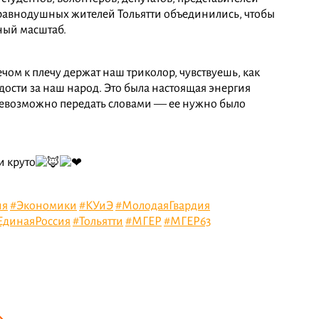
авнодушных жителей Тольятти объединились, чтобы
тный масштаб.
чом к плечу держат наш триколор, чувствуешь, как
рдости за наш народ. Это была настоящая энергия
невозможно передать словами — ее нужно было
и круто
ия
#Экономики
#КУиЭ
#МолодаяГвардия
ЕдинаяРоссия
#Тольятти
#МГЕР
#МГЕР63