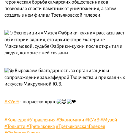
героическая борьба самарских общественников
позволила спасти памятник от уничтожения, а затем
создать в нем филиал Третьяковской галереи.
Экспозиция «Музея Фабрики-кухни» рассказывает
об истории здания, его архитекторе Екатерине
Максимовой, судьбе Фабрики-кухни после открытия и
людях, которые с ней связаны.
Выражаем благодарность за организацию и
сопровождение зав.кафедрой Творчества и прикладных
искусств Макрухиной Ю.В.
#КУиЭ
- творчески круто
#Колледж
#Управления
#Экономики
#КУиЭ
#Музей
#Тольятти
#Третьяковка
#ТретьяковскаяГалерея
#ФабрикаКухни