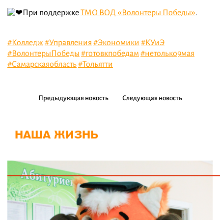
При поддержке
ТМО ВОД «Волонтеры Победы»
.
#Колледж
#Управления
#Экономики
#КУиЭ
#ВолонтерыПобеды
#готовкпобедам
#нетолько9мая
#Самарскаяобласть
#Тольятти
Предыдующая новость
Следующая новость
НАША ЖИЗНЬ