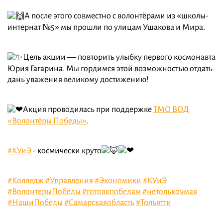
А после этого совместно с волонтёрами из «школы-
интернат №5» мы прошли по улицам Ушакова и Мира.
Цель акции — повторить улыбку первого космонавта
Юрия Гагарина. Мы гордимся этой возможностью отдать
дань уважения великому достижению!
Акция проводилась при поддержке
ТМО ВОД
«Волонтёры Победы»
.
#КУиЭ
- космически круто
#Колледж
#Управления
#Экономики
#КУиЭ
#ВолонтерыПобеды
#готовкпобедам
#нетолько9мая
#НашиПобеды
#Самарскаяобласть
#Тольятти