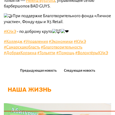
Тольятти —
Helena Bystrova
, управляющей сетью
барбершопов BAD GUYS.
При поддержке Благотворительного фонда «Личное
участие», Фонду еды и Х5 Retail.
#КУиЭ
- по доброму круто
#Колледж
#Управления
#Экономики
#КУиЭ
#Самарскаяобласть
#Благотворительность
#ДобраяКорзина
#Тольятти
#Помощь
#ВолонтёрыКУиЭ
Предыдующая новость
Следующая новость
НАША ЖИЗНЬ