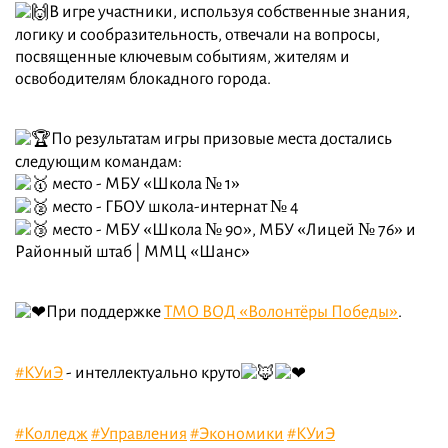
В игре участники, используя собственные знания,
логику и сообразительность, отвечали на вопросы,
посвященные ключевым событиям, жителям и
освободителям блокадного города.
По результатам игры призовые места достались
следующим командам:
место - МБУ «Школа № 1»
место - ГБОУ школа-интернат № 4
место - МБУ «Школа № 90», МБУ «Лицей № 76» и
Районный штаб | ММЦ «Шанс»
При поддержке
ТМО ВОД «Волонтёры Победы»
.
#КУиЭ
- интеллектуально круто
#Колледж
#Управления
#Экономики
#КУиЭ