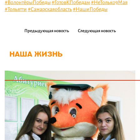
#ВолонтёрыПобеды
#ГотовКПобедам
#НеТолько9Мая
#Тольятти
#Самарскаяобласть
#НашиПобеды
Предыдующая новость
Следующая новость
НАША ЖИЗНЬ