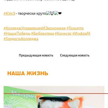
#КУиЭ
- творчески круто
#КолледжУправленияИЭкономики
#Тольятти
#НашиПобеды
#Библиотека
#Конкурс
#ИнфраМ
#ГордостьКолледжа
Предыдующая новость
Следующая новость
НАША ЖИЗНЬ