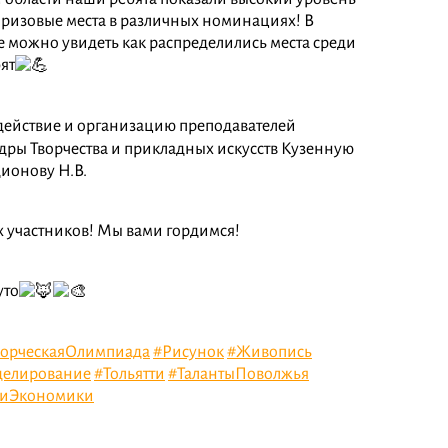
призовые места в различных номинациях! В
 можно увидеть как распределились места среди
ят
действие и организацию преподавателей
ры Творчества и прикладных искусств Кузенную
дионову Н.В.
х участников! Мы вами гордимся!
уто
ворческаяОлимпиада
#Рисунок
#Живопись
делирование
#Тольятти
#ТалантыПоволжья
яиЭкономики