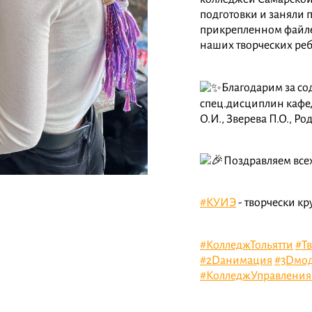
подготовки и заняли 
прикрепленном файле
наших творческих реб
Благодарим за со
спец.дисциплин кафед
О.И., Зверева П.О., Ро
Поздравляем все
#КУИЭ
- творчески кр
#КолледжТольятти
#Т
#2Dанимация
#3Dмо
#КолледжУправлени