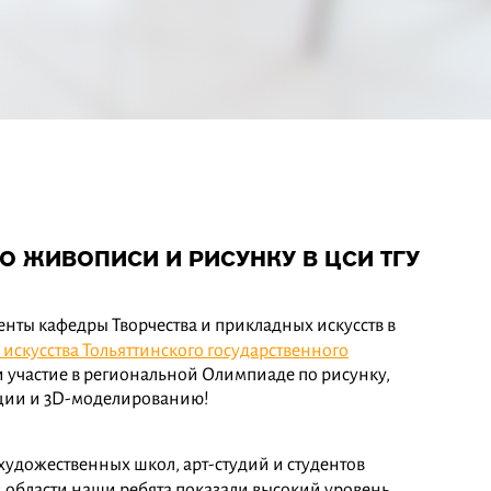
 ЖИВОПИСИ И РИСУНКУ В ЦСИ ТГУ
денты кафедры Творчества и прикладных искусств в
искусства Тольяттинского государственного
 участие в региональной Олимпиаде по рисунку,
ции и 3D-моделированию!
художественных школ, арт-студий и студентов
 области наши ребята показали высокий уровень