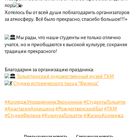
пор
Хотелось бы от всей души поблагодарить организаторов
за атмосферу. Всё было прекрасно, спасибо большое!!!»
Мы рады, что наши студенты не только отлично
учатся, но и приобщаются к высокой культуре, сохраняя
традиции прекрасного!
Благодарим за организацию праздника:
Тольяттинский художественный музей ТХМ
Студию исторического танца "Филира"
#КолледжУправленияиЭкономики
#СтудентыТольятти
#АнастасияАрхишина
#РождественскийБал
#ТХМ
#СтудияФилира
#КультураТольятти
#ЖизньКолледжа
Предыдующая новость
Следующая новость