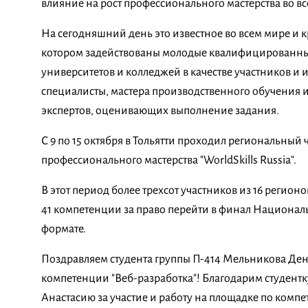
влияние на рост профессионального мастерства во вс
На сегодняшний день это известное во всем мире и 
котором задействованы молодые квалифицированные
университетов и колледжей в качестве участников и
специалисты, мастера производственного обучения и 
экспертов, оценивающих выполнение задания.
С 9 по 15 октября в Тольятти проходил региональный
профессионального мастерства "WorldSkills Russia".
В этот период более трехсот участников из 16 регион
41 компетенции за право перейти в финал Национал
формате.
Поздравляем студента группы П-414 Мельникова Дени
компетенции "Веб-разработка"! Благодарим студент
Анастасию за участие и работу на площадке по компе