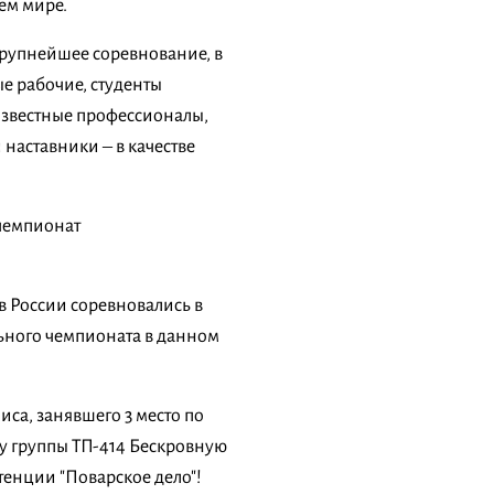
ем мире.
крупнейшее соревнование, в
 рабочие, студенты
 известные профессионалы,
наставники – в качестве
 чемпионат
ов России соревновались в
ьного чемпионата в данном
са, занявшего 3 место по
ку группы ТП-414 Бескровную
тенции "Поварское дело"!