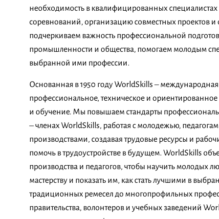
необходимость в квалифицированных специалистах 
соревнований, организацию совместных проектов и
подчеркиваем важность профессиональной подготов
промышленности и общества, помогаем молодым спе
выбранной ими профессии.
Основанная в 1950 году WorldSkills – международна
профессиональное, техническое и ориентированное 
и обучение. Мы повышаем стандарты профессиональн
– членах WorldSkills, работая с молодежью, педагога
производствами, создавая трудовые ресурсы и рабочи
помочь в трудоустройстве в будущем. WorldSkills об
производства и педагогов, чтобы научить молодых 
мастерству и показать им, как стать лучшими в выбр
традиционных ремесел до многопрофильных професс
правительства, волонтеров и учебных заведений Worl