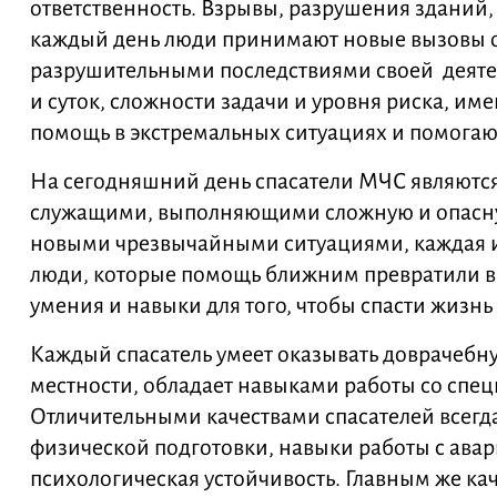
ответственность. Взрывы, разрушения зданий,
каждый день люди принимают новые вызовы о
разрушительными последствиями своей деяте
и суток, сложности задачи и уровня риска, и
помощь в экстремальных ситуациях и помогают
На сегодняшний день спасатели МЧС являют
служащими, выполняющими сложную и опасную
новыми чрезвычайными ситуациями, каждая из
люди, которые помощь ближним превратили в
умения и навыки для того, чтобы спасти жизнь т
Каждый спасатель умеет оказывать доврачебн
местности, обладает навыками работы со спе
Отличительными качествами спасателей всегд
физической подготовки, навыки работы с ава
психологическая устойчивость. Главным же кач