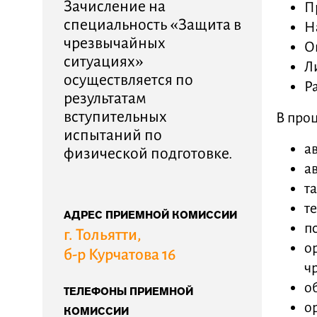
Зачисление на
П
специальность «Защита в
Н
чрезвычайных
О
ситуациях»
Л
осуществляется по
Р
результатам
вступительных
В проц
испытаний по
а
физической подготовке.
а
т
т
АДРЕС ПРИЕМНОЙ КОМИССИИ
п
г. Тольятти,
о
б-р Курчатова 16
ч
о
ТЕЛЕФОНЫ ПРИЕМНОЙ
о
КОМИССИИ