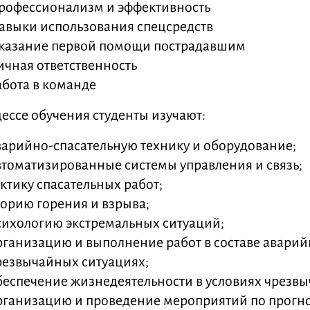
рофессионализм и эффективность
авыки использования спецсредств
казание первой помощи пострадавшим
ичная ответственность
абота в команде
ессе обучения студенты изучают:
варийно-спасательную технику и оборудование;
втоматизированные системы управления и связь;
актику спасательных работ;
еорию горения и взрыва;
сихологию экстремальных ситуаций;
рганизацию и выполнение работ в составе аварий
резвычайных ситуациях;
беспечение жизнедеятельности в условиях чрезв
рганизацию и проведение мероприятий по прог