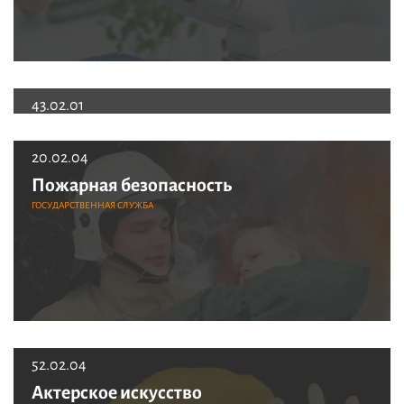
43.02.01
Организация
обслуживания
20.02.04
в общественном
Пожарная безопасность
питании
ГОСУДАРСТВЕННАЯ СЛУЖБА
МЕЖДУНАРОДНЫЕ ПРОГРАММЫ, ТУРИЗМ И
СЕРВИС
52.02.04
Актерское искусство